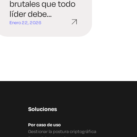
brutales que todo
líder debe
afrontar sobre la
Enero 22, 2026
criptografía
empresarial
Soluciones
Por caso de uso
Gestionar la postura criptográfica