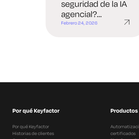
seguridad de la IA
agencial?
Regulación de la
Febrero 24, 2026
IA autónoma en la
empresa
Por qué Keyfactor
Productos
Por qué Keyfactor
Automatizació
Historias de clientes
certificados