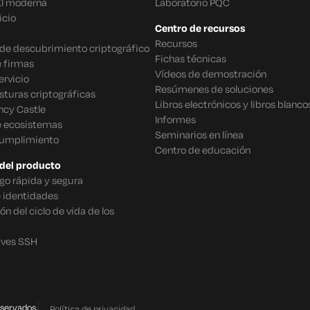
KI moderna
Laboratorio PQC
icio
Centro de recursos
Recursos
o de descubrimiento criptográfico
Fichas técnicas
 firmas
Vídeos de demostración
rvicio
Resúmenes de soluciones
sturas criptográficas
Libros electrónicos y libros blanco
ncy Castle
Informes
e ecosistemas
Seminarios en línea
cumplimiento
Centro de educación
del producto
go rápida y segura
e identidades
n del ciclo de vida de los
aves SSH
eservados.
Política de privacidad