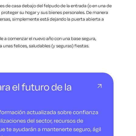
ves de casa debajo del felpudo de la entrada (o en una de
proteger su hogar y sus bienes personales. De manera
spersas, simplemente está dejando la puerta abierta a
e a comenzar el nuevo año con una base segura,
 unas felices, saludables (y seguras) fiestas.
ra el futuro de la
nformación actualizada sobre confianza
alizaciones del sector, recursos de
ue te ayudarán a mantenerte seguro, ágil