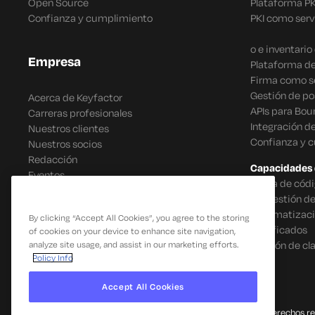
Open Source
Plataforma P
Confianza y cumplimiento
PKI como serv
o e inventari
Empresa
Plataforma de
Firma como se
Gestión de po
Acerca de Keyfactor
APIs para Bou
Carreras profesionales
Integración d
Nuestros clientes
Confianza y 
Nuestros socios
Redacción
Capacidades 
Eventos
Firma de códi
IoT Gestión d
Automatizació
By clicking “Accept All Cookies”, you agree to the storing
certificados
of cookies on your device to enhance site navigation,
Gestión de cl
analyze site usage, and assist in our marketing efforts.
Policy Info
Accept All Cookies
© 2026 Keyfactor. Todos los derechos r