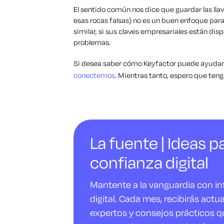
El sentido común nos dice que guardar las lla
esas rocas falsas)
no
es un buen enfoque para 
similar, si sus claves empresariales están di
problemas.
Si desea saber cómo Keyfactor puede ayudarl
conectemos
. Mientras tanto, espero que tenga
La fuente | Ideas pa
confianza digital
Mantente a la vanguardia con i
digital. Cada mes, recibirás actu
expertos y consejos prácticos q