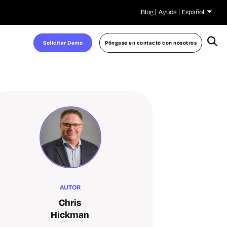
Blog
Ayuda
Español
Solicitar Demo
Póngase en contacto con nosotros
AUTOR
Chris
Hickman