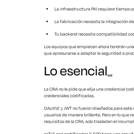
La infraestructura PKI requiere tiempo p
La fabricación necesita la integración d
Tu backend necesita compatibilidad co
Los equipos que empiecen ahora tendrán una 
que apresurarse a adaptar la seguridad a pro
Lo esencial
La CRA no le pide que elija una credencial co
credenciales codificadas.
OAuth2 y JWT no fueron diseñados para este 
usuarios de manera brillante. Pero en lo que r
requisitos de la CRA, solo trasladan el incump
mTLS con certificados X.509 tiene una arquite