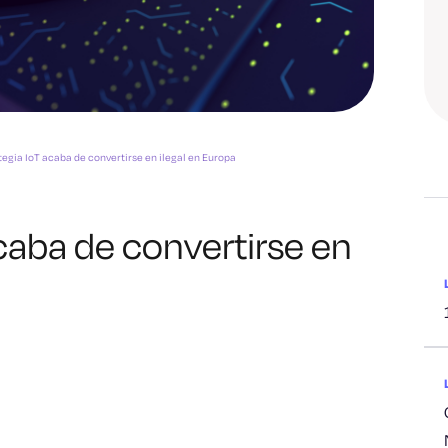
tegia IoT acaba de convertirse en ilegal en Europa
acaba de convertirse en