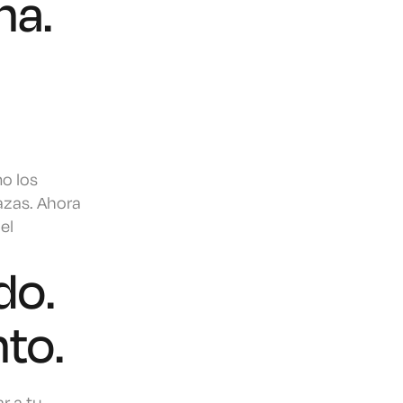
ha.
o los
azas. Ahora
el
do.
to.
r a tu