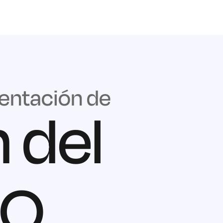
entación de
n del
SO