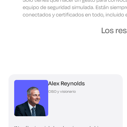
equipo de seguridad simulada. Están siempr
conectados y certificados en todo, incluido e
optimismo.
Modo de conformidad
Los re
Guiño. Informe.
Repita.
Genere al instante informes listos para audi
guiño. Un guiño para PCI. Dos veces para GD
Alex Reynolds
CISO y visionario