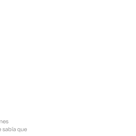
ones
e sabía que