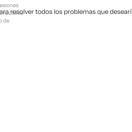
sesiones
ra resolver todos los problemas que desearí
uriculares
o de