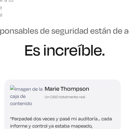
e
l
sponsables de seguridad están de 
Es increíble.
toría con un
PR.
Marie Thompson
Un CISO totalmente real
"Parpadeé dos veces y pasé mi auditoría... cada
informe y control ya estaba mapeado,