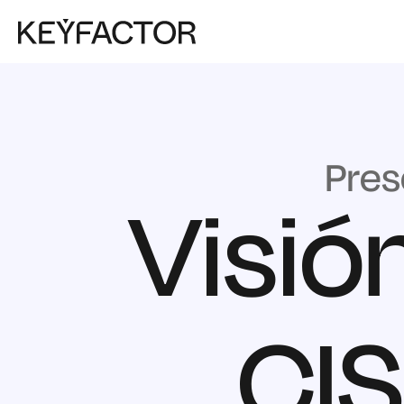
Pres
Visió
CI