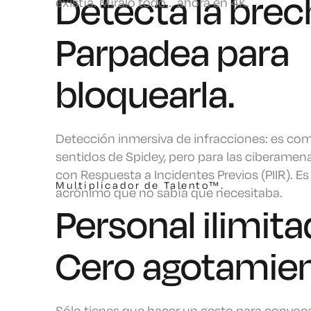
Detecta la brec
existía. Míralo todo... ahora en 4K.
Parpadea para
bloquearla.
Detección inmersiva de infracciones: es com
sentidos de Spidey, pero para las ciberamen
con Respuesta a Incidentes Previos (PIIR). Es 
Multiplicador de Talento™.
acrónimo que no sabía que necesitaba.
Personal ilimita
Cero agotamien
Sólo tienes que hacer un gesto para convoca