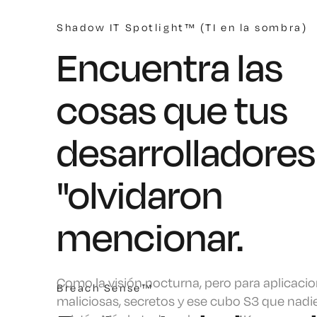
Shadow IT Spotlight™ (TI en la sombra)
Encuentra las
cosas que tus
desarrolladores
"olvidaron
mencionar.
Como la visión nocturna, pero para aplicaci
Breach Sense™
maliciosas, secretos y ese cubo S3 que nadi