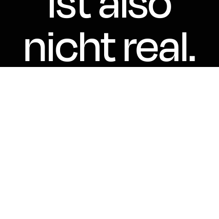
ist also
nicht real.
Aber es gibt ein
kryptografisches Risiko -
und es versteckt sich in
Ihrer Infrastruktur
Sehen Sie, was Sie
verpasst haben