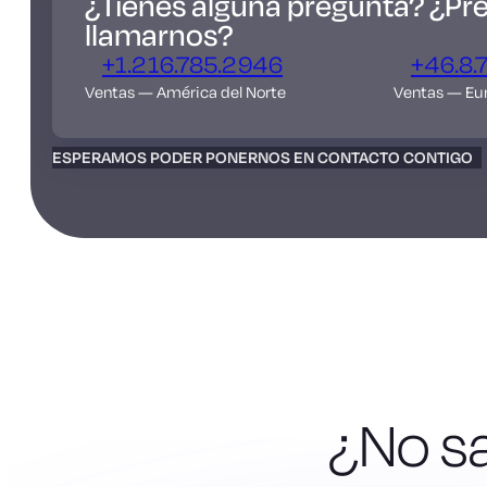
¿Tienes alguna pregunta? ¿Pre
llamarnos?
+1.216.785.2946
+46.8.
Ventas — América del Norte
Ventas — Eu
ESPERAMOS PODER PONERNOS EN CONTACTO CONTIGO
¿No s