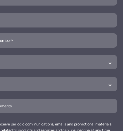
 receive periodic communications, emails and promotional materials
related to products and services and can unsubscribe at any time.