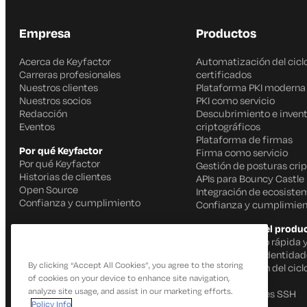
Empresa
Productos
Acerca de Keyfactor
Automatización del ciclo
Carreras profesionales
certificados
Nuestros clientes
Plataforma PKI moderna
Nuestros socios
PKI como servicio
Redacción
Descubrimiento e invent
Eventos
criptográficos
Plataforma de firmas
Por qué Keyfactor
Firma como servicio
Por qué Keyfactor
Gestión de posturas crip
Historias de clientes
APIs para Bouncy Castle
Open Source
Integración de ecosiste
Confianza y cumplimiento
Confianza y cumplimien
Capacidades del produ
Firma de código rápida 
IoT Gestión de identida
By clicking “Accept All Cookies”, you agree to the storing
Automatización del ciclo
of cookies on your device to enhance site navigation,
certificados
analyze site usage, and assist in our marketing efforts.
Gestión de claves SSH
Policy Info