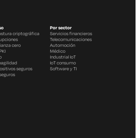
so
Por sector
ostura criptográfica
Servicios financieros
rupciones
Telecomunicaciones
fianza cero
Automoción
PKI
Médico
o
Industrial IoT
oagilidad
IoT consumo
ositivos seguros
Software y TI
 seguros