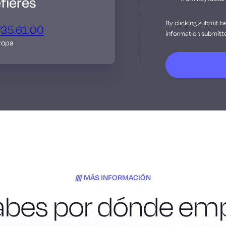
fieres
By clicking submit b
735.61.00
information submitte
ropa
MÁS INFORMACIÓN
abes por dónde em