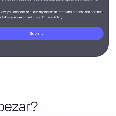
elow, you consent to allow Keyfactor to store and process the personal
d above as described in our
Privacy Policy
.
pezar?