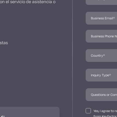
n el servicio de asistencia o
stas
Yes, I agree to
from Keyfactor 