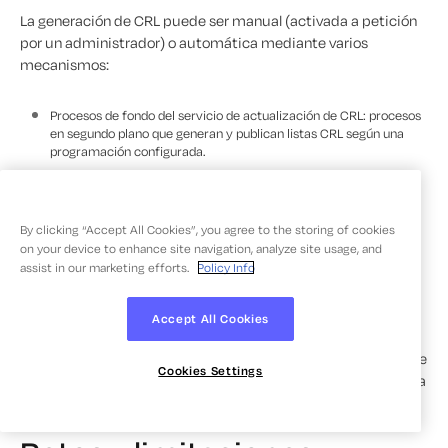
La generación de CRL puede ser manual (activada a petición
por un administrador) o automática mediante varios
mecanismos:
Procesos de fondo del servicio de actualización de CRL: procesos
en segundo plano que generan y publican listas CRL según una
programación configurada.
Generación activada por eventos: publicación automática de la
CRL inmediatamente después de la revocación de un certificado.
Tareas cron de Unix: tareas programadas que activan la
By clicking “Accept All Cookies”, you agree to the storing of cookies
generación de CRL a intervalos fijos.
on your device to enhance site navigation, analyze site usage, and
assist in our marketing efforts.
Policy Info
Como buena práctica, las CA de nueva creación deberían
publicar una CRL vacía inmediatamente después de su
Accept All Cookies
creación. De este modo se garantiza que las partes que
confían en ellas puedan validar los certificados de la CA desde
Cookies Settings
el primer día, incluso antes de que se haya producido ninguna
revocación.