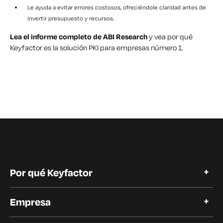
Le ayuda a evitar errores costosos, ofreciéndole claridad antes de
invertir presupuesto y recursos.
Lea el informe completo de ABI Research
y vea por qué
Keyfactor es la solución PKI para empresas número 1.
Por qué Keyfactor
Por qué Keyfactor
Empresa
Historias de clientes
Open Source
Acerca de Keyfactor