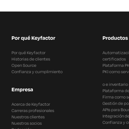
Por qué Keyfactor
Productos
Por qué Keyfactor
Automatizació
Historias de clientes
certificados
Open Source
Plataforma P
Confianza y cumplimiento
PKI como serv
o e inventari
Empresa
Plataforma de
Firma como se
Gestión de po
Acerca de Keyfactor
APIs para Bou
Carreras profesionales
Integración d
Nuestros clientes
Confianza y 
Nuestros socios