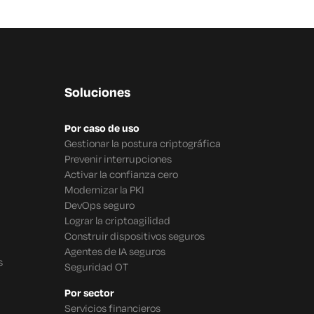
Soluciones
Por caso de uso
Gestionar la postura criptográfica
Prevenir interrupciones
Activar la confianza cero
Modernizar la PKI
DevOps seguro
Lograr la criptoagilidad
Construir dispositivos seguros
Agentes de IA seguros
s
Seguridad OT
Por sector
Servicios financieros