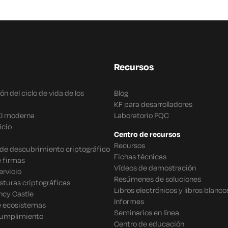
Recursos
n del ciclo de vida de los
Blog
KF para desarrolladores
KI moderna
Laboratorio PQC
icio
Centro de recursos
Recursos
o de descubrimiento criptográfico
Fichas técnicas
 firmas
Vídeos de demostración
rvicio
Resúmenes de soluciones
sturas criptográficas
Libros electrónicos y libros blanco
ncy Castle
Informes
e ecosistemas
Seminarios en línea
cumplimiento
Centro de educación