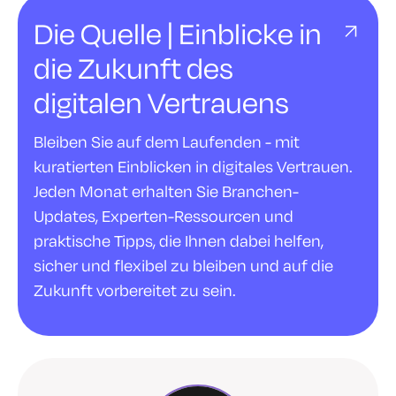
Die Quelle | Einblicke in
die Zukunft des
digitalen Vertrauens
Bleiben Sie auf dem Laufenden - mit
kuratierten Einblicken in digitales Vertrauen.
Jeden Monat erhalten Sie Branchen-
Updates, Experten-Ressourcen und
praktische Tipps, die Ihnen dabei helfen,
sicher und flexibel zu bleiben und auf die
Zukunft vorbereitet zu sein.