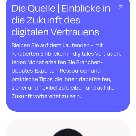
Die Quelle | Einblicke in
die Zukunft des
digitalen Vertrauens
Bleiben Sie auf dem Laufenden - mit
kuratierten Einblicken in digitales Vertrauen.
Jeden Monat erhalten Sie Branchen-
Updates, Experten-Ressourcen und
praktische Tipps, die Ihnen dabei helfen,
sicher und flexibel zu bleiben und auf die
Zukunft vorbereitet zu sein.