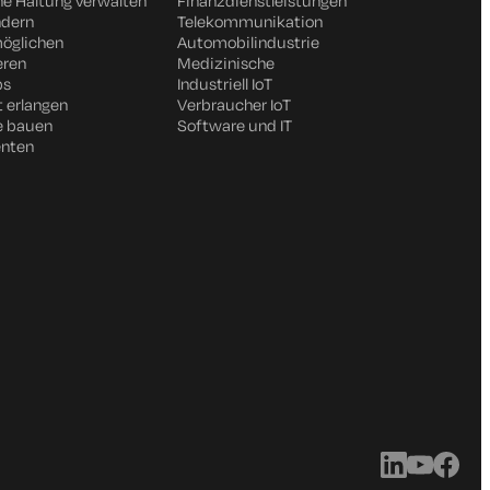
he Haltung verwalten
Finanzdienstleistungen
ndern
Telekommunikation
möglichen
Automobilindustrie
eren
Medizinische
ps
Industriell IoT
t erlangen
Verbraucher IoT
e bauen
Software und IT
enten