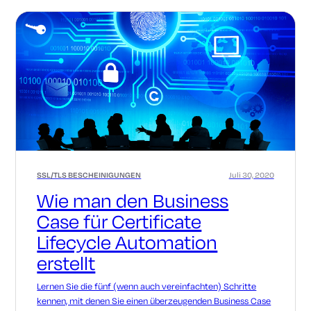
SSL/TLS BESCHEINIGUNGEN
Juli 30, 2020
Wie man den Business
Case für Certificate
Lifecycle Automation
erstellt
Lernen Sie die fünf (wenn auch vereinfachten) Schritte
kennen, mit denen Sie einen überzeugenden Business Case