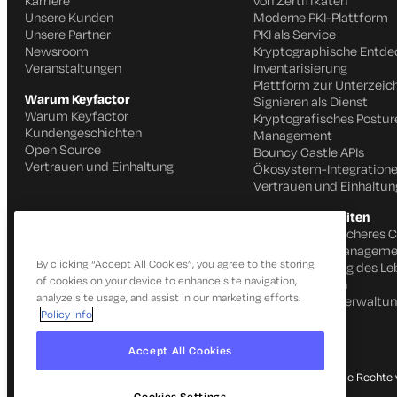
Karriere
von Zertifikaten
Unsere Kunden
Moderne PKI-Plattform
Unsere Partner
PKI als Service
Newsroom
Kryptographische Entd
Veranstaltungen
Inventarisierung
Plattform zur Unterzei
Warum Keyfactor
Signieren als Dienst
Warum Keyfactor
Kryptografisches Postur
Kundengeschichten
Management
Open Source
Bouncy Castle APIs
Vertrauen und Einhaltung
Ökosystem-Integration
Vertrauen und Einhaltun
Produktfähigkeiten
Schnelles und sicheres 
IoT Identitätsmanageme
By clicking “Accept All Cookies”, you agree to the storing
Automatisierung des Le
of cookies on your device to enhance site navigation,
von Zertifikaten
analyze site usage, and assist in our marketing efforts.
SSH-Schlüsselverwaltu
Policy Info
Accept All Cookies
© 2026 Keyfactor. Alle Rechte 
Cookies Settings