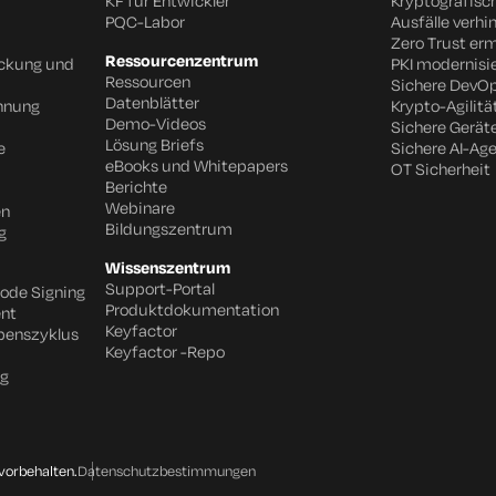
KF für Entwickler
Kryptografisc
PQC-Labor
Ausfälle verhi
Zero Trust er
Ressourcenzentrum
eckung und
PKI modernisi
Ressourcen
Sichere DevO
Datenblätter
chnung
Krypto-Agilitä
Demo-Videos
Sichere Gerät
Lösung Briefs
e
Sichere AI-Ag
eBooks und Whitepapers
OT Sicherheit
Berichte
Webinare
en
Bildungszentrum
g
Wissenszentrum
Support-Portal
Code Signing
Produktdokumentation
nt
Keyfactor
benszyklus
Keyfactor -Repo
ng
vorbehalten.
Datenschutzbestimmungen