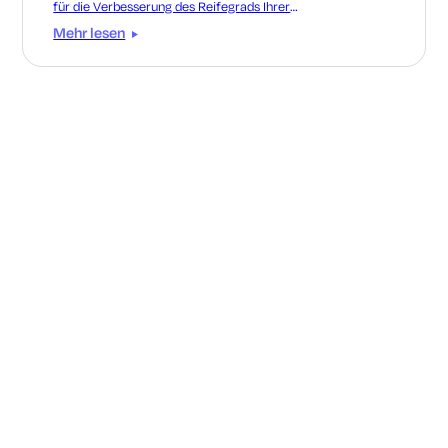
für die Verbesserung des Reifegrads Ihrer
Zertifikatsverwaltung von manuell zu automatisiert
Mehr lesen
erstellen können.