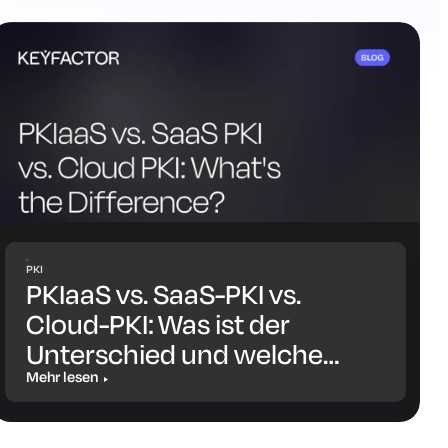
PKI
PKIaaS vs. SaaS-PKI vs.
Cloud-PKI: Was ist der
Unterschied und welche
Lösung ist die richtige für
Mehr lesen
Sie?