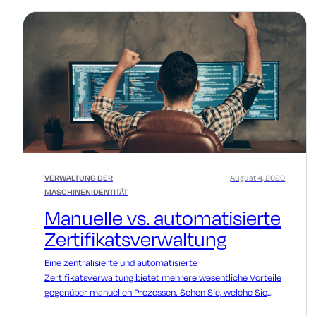
VERWALTUNG DER
August 4, 2020
MASCHINENIDENTITÄT
Manuelle vs. automatisierte
Zertifikatsverwaltung
Eine zentralisierte und automatisierte
Zertifikatsverwaltung bietet mehrere wesentliche Vorteile
gegenüber manuellen Prozessen. Sehen Sie, welche Sie
heute priorisieren müssen.