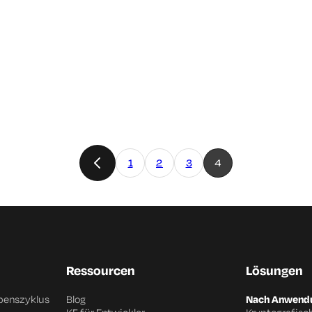
1
2
3
4
Ressourcen
Lösungen
benszyklus
Blog
Nach Anwendu