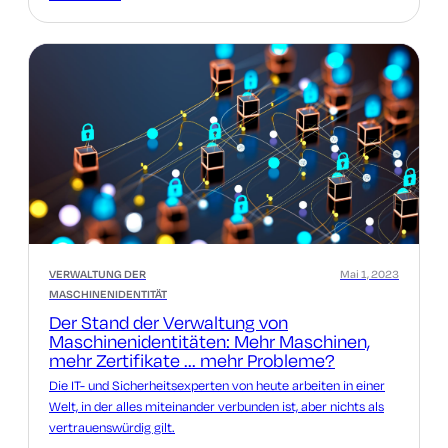
VERWALTUNG DER
Mai 1, 2023
MASCHINENIDENTITÄT
Der Stand der Verwaltung von
Maschinenidentitäten: Mehr Maschinen,
mehr Zertifikate ... mehr Probleme?
Die IT- und Sicherheitsexperten von heute arbeiten in einer
Welt, in der alles miteinander verbunden ist, aber nichts als
vertrauenswürdig gilt.