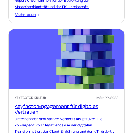
Report Unternehmen bei der Bewertung der
Maschinenidentität und der PKI-Landschaft.
Mehr lesen
KEYFACTOR KULTUR
März 22, 2023
KeyfactorEngagement für digitales
Vertrauen
Unternehmen sind stärker vernetzt als je zuvor. Die
Konvergenz von Megatrends wie der digitalen
Transformation, der Cloud-Einführung und der IoT fördert