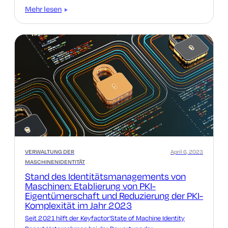
Mehr lesen
VERWALTUNG DER
April 6, 2023
MASCHINENIDENTITÄT
Stand des Identitätsmanagements von
Maschinen: Etablierung von PKI-
Eigentümerschaft und Reduzierung der PKI-
Komplexität im Jahr 2023
Seit 2021 hilft der Keyfactor'State of Machine Identity