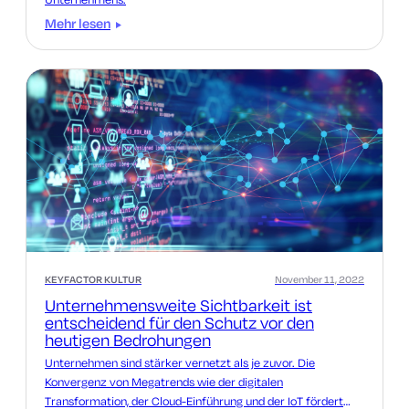
Mehr lesen
KEYFACTOR KULTUR
November 11, 2022
Unternehmensweite Sichtbarkeit ist
entscheidend für den Schutz vor den
heutigen Bedrohungen
Unternehmen sind stärker vernetzt als je zuvor. Die
Konvergenz von Megatrends wie der digitalen
Transformation, der Cloud-Einführung und der IoT fördert