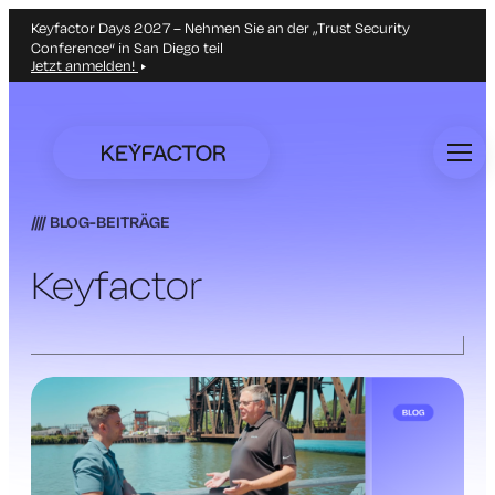
Keyfactor Days 2027 – Nehmen Sie an der „Trust Security
Conference“ in San Diego teil
Jetzt anmelden!
Zum
Hauptinhalt
springen
BLOG-BEITRÄGE
Keyfactor