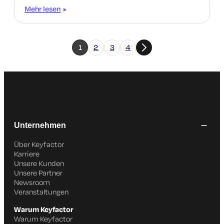
diese Realität.
Mehr lesen
1
2
3
4
Unternehmen
Über Keyfactor
Karriere
Unsere Kunden
Unsere Partner
Newsroom
Veranstaltungen
Warum Keyfactor
Warum Keyfactor