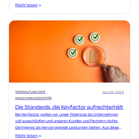
Geheimnisse und API-Schlüssel durch den Nachweis, um
Mehr lesen
welche Arbeitslast es sich handelt.
VERWALTUNG DER
Juni 26, 2024
MASCHINENIDENTITÄT
Die Standards, die Keyfactor aufrechterhält
Bei Keyfactor wollen wir unser Potenzial als Unternehmen
voll ausschöpfen und unseren Kunden und Partnern nichts
Geringeres als hervorragende Leistungen bieten. Aus diesem
Grund erfüllen wir nicht nur die folgenden Standards, sondern
Mehr lesen