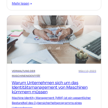
Management zu meistern.
Mehr lesen
VERWALTUNG DER
März 13, 2023
MASCHINENIDENTITÄT
Warum Unternehmen sich um das
Identitätsmanagement von Maschinen
kümmern müssen
Machine Identity Management (MIM) ist ein wesentlicher
Bestandteil des Cybersicherheitsprogramms eines
Unternehmens.