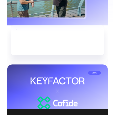
KRYPTO-AGILITÄT
Der stille Datendiebstahl, der
bereits im Gange ist
Mehr lesen