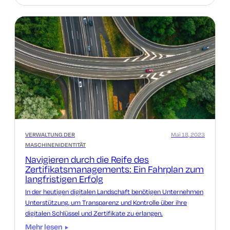
VERWALTUNG DER
Mai 18, 2023
MASCHINENIDENTITÄT
Navigieren durch die Reife des
Zertifikatsmanagements: Ein Fahrplan zum
langfristigen Erfolg
In der heutigen digitalen Landschaft benötigen Unternehmen
Unterstützung, um Transparenz und Kontrolle über ihre
digitalen Schlüssel und Zertifikate zu erlangen.
Mehr lesen