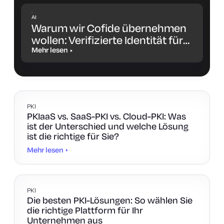
AI
Warum wir Cofide übernehmen
wollen: Verifizierte Identität für
Workloads und KI-Agenten
Mehr lesen
PKI
PKIaaS vs. SaaS-PKI vs. Cloud-PKI: Was
ist der Unterschied und welche Lösung
ist die richtige für Sie?
Mehr lesen
PKI
Die besten PKI-Lösungen: So wählen Sie
die richtige Plattform für Ihr
Unternehmen aus