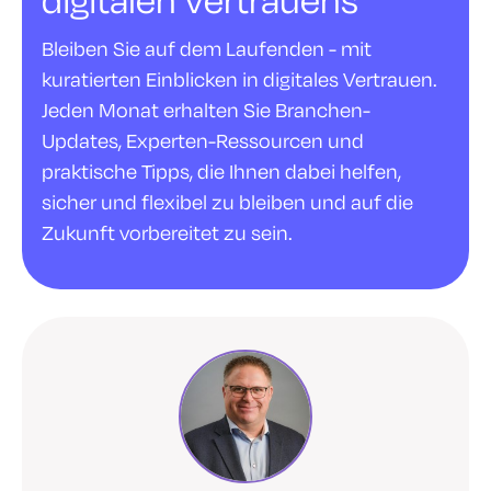
Bleiben Sie auf dem Laufenden - mit
kuratierten Einblicken in digitales Vertrauen.
Jeden Monat erhalten Sie Branchen-
Updates, Experten-Ressourcen und
praktische Tipps, die Ihnen dabei helfen,
sicher und flexibel zu bleiben und auf die
Zukunft vorbereitet zu sein.