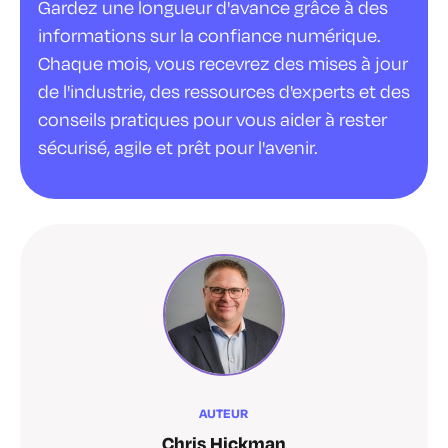
Gardez une longueur d'avance grâce à des
informations sur la confiance numérique.
Chaque mois, vous recevrez des mises à jour
de l'industrie, des ressources d'experts et des
conseils pratiques pour vous aider à rester
sécurisé, agile et prêt pour l'avenir.
AUTEUR
Chris Hickman