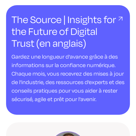
The Source | Insights for
the Future of Digital
Trust (en anglais)
Gardez une longueur d'avance grâce à des
informations sur la confiance numérique.
Chaque mois, vous recevrez des mises à jour
de l'industrie, des ressources d'experts et des
conseils pratiques pour vous aider à rester
sécurisé, agile et prêt pour l'avenir.