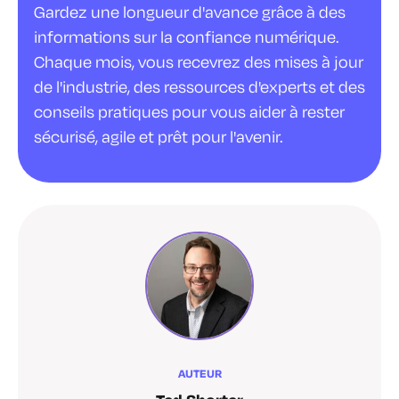
Gardez une longueur d'avance grâce à des
informations sur la confiance numérique.
Chaque mois, vous recevrez des mises à jour
de l'industrie, des ressources d'experts et des
conseils pratiques pour vous aider à rester
sécurisé, agile et prêt pour l'avenir.
AUTEUR