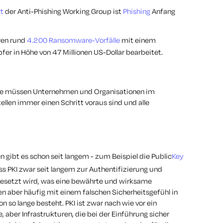
rt
der Anti-Phishing Working Group ist
Phishing
Anfang
hren rund
4.200 Ransomware-Vorfälle
mit einem
fer in Höhe von 47 Millionen US-Dollar bearbeitet.
age müssen Unternehmen und Organisationen im
ellen immer einen Schritt voraus sind und alle
n gibt es schon seit langem - zum Beispiel die Public
Key
ass PKI zwar seit langem zur Authentifizierung und
gesetzt wird, was eine bewährte und wirksame
nen aber häufig mit einem falschen Sicherheitsgefühl in
n so lange besteht. PKI ist zwar nach wie vor ein
 aber Infrastrukturen, die bei der Einführung sicher