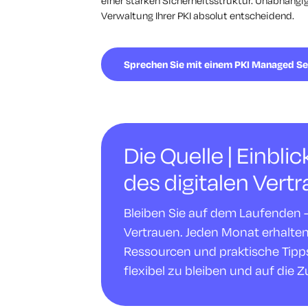
einer starken Sicherheitsstruktur. Unabhängi
Verwaltung Ihrer PKI absolut entscheidend.
Sprechen Sie mit einem PKI Managed S
Die Quelle | Einbli
des digitalen Vert
Bleiben Sie auf dem Laufenden - m
Vertrauen. Jeden Monat erhalte
Ressourcen und praktische Tipps,
flexibel zu bleiben und auf die Z