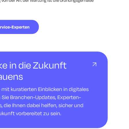
g von der Art der Wartung ist die ordnungsgemäße
ervice-Experten
cke in die Zukunft
rauens
it kuratierten Einblicken in digitales
n Sie Branchen-Updates, Experten-
 die Ihnen dabei helfen, sicher und
ukunft vorbereitet zu sein.