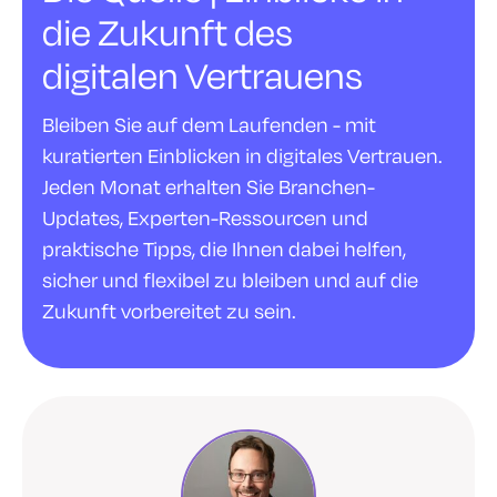
die Zukunft des
digitalen Vertrauens
Bleiben Sie auf dem Laufenden - mit
kuratierten Einblicken in digitales Vertrauen.
Jeden Monat erhalten Sie Branchen-
Updates, Experten-Ressourcen und
praktische Tipps, die Ihnen dabei helfen,
sicher und flexibel zu bleiben und auf die
Zukunft vorbereitet zu sein.