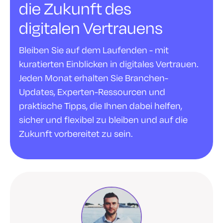
die Zukunft des
digitalen Vertrauens
Bleiben Sie auf dem Laufenden - mit
kuratierten Einblicken in digitales Vertrauen.
Jeden Monat erhalten Sie Branchen-
Updates, Experten-Ressourcen und
praktische Tipps, die Ihnen dabei helfen,
sicher und flexibel zu bleiben und auf die
Zukunft vorbereitet zu sein.