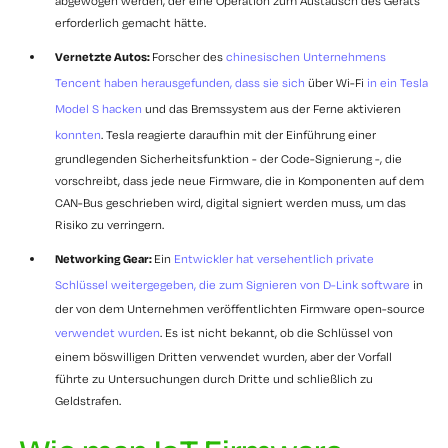
abgewogen werden, der eine Operation zum Austausch des Geräts
erforderlich gemacht hätte.
Vernetzte Autos:
Forscher des
chinesischen Unternehmens
Tencent haben herausgefunden, dass sie sich
über Wi-Fi
in ein Tesla
Model S hacken
und das Bremssystem aus der Ferne aktivieren
konnten
. Tesla reagierte daraufhin mit der Einführung einer
grundlegenden Sicherheitsfunktion - der Code-Signierung -, die
vorschreibt, dass jede neue Firmware, die in Komponenten auf dem
CAN-Bus geschrieben wird, digital signiert werden muss, um das
Risiko zu verringern.
Networking Gear:
Ein
Entwickler hat versehentlich private
Schlüssel weitergegeben, die zum Signieren von D-Link software
in
der von dem Unternehmen veröffentlichten Firmware open-source
verwendet wurden
. Es ist nicht bekannt, ob die Schlüssel von
einem böswilligen Dritten verwendet wurden, aber der Vorfall
führte zu Untersuchungen durch Dritte und schließlich zu
Geldstrafen.