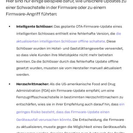
Hier sind nur einige Beispiele dafür, wie unsichere Updates zu
einer Schwachstelle in der Firmware oder zu einem
Firmware-Angriff führten:
Intelligente Schlösser:
Das geplante OTA-Firmware-Update eines
intelligenten Schlosses enthielt eine fehlerhafte Version, die
die
aktualisierten intelligenten Schlösser offline schaltete
. Diese
Schlösser wurden im Hotel- und Gaststättengewerbe verwendet,
so dass viele Kunden ihre Mietobjekte nicht mehr betreten
konnten. Da die Schlösser durch das fehlerhafte Update offline
gesetzt wurden, mussten sie vom Hersteller manuell aktualisiert
werden.
Herzschrittmacher:
Als die US-amerikanische Food and Drug
Administration (FDA) ein Firmware-Update empfahl, um eine
Fernzugriffsschwachstelle in bestimmten Herzschrittmachern zu
entschärfen, wies sie in ihrer Empfehlung auch darauf hin, dass
ein
geringes Risiko besteht, dass das Firmware-Update einen
Geräteausfall verursachen könnte
. Die Entscheidung, die Firmware
zu aktualisieren, musste gegen die Möglichkeit eines Geräteausfalls