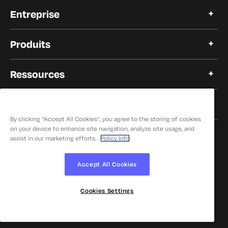
Pourquoi Keyfactor
Entreprise
Témoignages de clients
Open Source
A propos de Keyfactor
Confiance et conformité
Produits
Carrières
Nos clients
Automatisation du cycle de vie des certificats
Nos partenaires
Ressources
Plate-forme PKI moderne
Salle de presse
PKI en tant que service
Evénements
Blog
Solutions
KF pour les développeurs
s et inventaire en matière de découverte cryptographique
Laboratoire PQC
By clicking “Accept All Cookies”, you agree to the storing of cookies
Plate-forme de signature
Par cas d'utilisation
on your device to enhance site navigation, analyze site usage, and
La signature en tant que service
Centre de ressources
Gérer la posture cryptographique
assist in our marketing efforts.
Policy Info
Gestion de la posture cryptographique
Ressources
Prévenir les pannes
Bouncy Castle APIs
Fiches techniques
Activer la confiance zéro
© 2026 Keyfactor. Tous droits réservés.
Intégrations des écosystèmes
Accept All Cookies
Démo
Moderniser PKI
Confiance et conformité
Politique de confidentialité
Fiches de solution
DevOps sécurisé
Livres électroniques et livres blancs
Atteindre la crypto-gilité
Cookies Settings
Capacités des produits
Rapports
Construire des dispositifs sécurisés
Signature de code rapide et sécurisée
Webinaires
Agents d'intelligence artificielle sécurisés
IoT Gestion de l'identité
Centre d'éducation
Sécurité OT