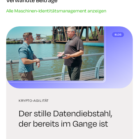
Verwandte Beiträge
Alle Maschinen-Identitätsmanagement anzeigen
KRYPTO-AGILITÄT
KRYPTO-AGILITÄT
AI
Der stille Datendiebstahl,
Der Tod, Steuern und
Warum wir Cofide
der bereits im Gange ist
kryptografische Schulden
übernehmen wollen:
Verifizierte Identität für