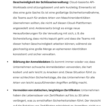
Geschwindigkeit der Schlüsselverwaltung:
Cloud-basierte API-
Workloads sind sitzungsbasiert und sehr kurzlebig. Einerseits ist
dies eine gute Sache: Es ist eine großartige Sicherheitsmaßnahme,
die Teams auch für andere Arten von Maschinenidentitäten
übernehmen sollten, die nicht auf diesen Cloud-Plattformen
angesiedelt sind. Andererseits bringt es einige neue
Herausforderungen für die Verwaltung mit sich, z. B. die
Sicherstellung, dass nichts kaputt geht und dass die Teams mit
dieser hohen Geschwindigkeit arbeiten können, während sie
gleichzeitig eine große Menge an ephemeren Identitäten
konsistent und sicher verwalten.
Stärkung der Anmeldedaten:
Es kommt immer wieder vor, dass
Unternehmen schwache Anmeldedaten verwenden, die hart
kodiert und sehr leicht zu knacken sind. Diese Situation führt zu
einer schlechten Sicherheitslage, die das Unternehmen für alle
Arten von leicht auszuführenden Angriffen anfällig macht.
Vermeiden von statischen, langlebigen Zertifikaten:
Unternehmen
haben die Lebensdauer von Zertifikaten auf bis zu 30 Jahre
verlängert, was zu ernsthaften Sicherheitsrisiken führt. Der Verzicht
auf die Rotation von Zertifikaten erleichtert es Angreifern, nicht nur