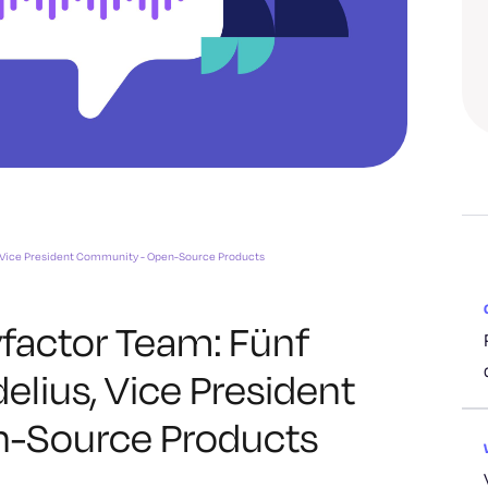
s, Vice President Community - Open-Source Products
yfactor Team: Fünf
elius, Vice President
-Source Products