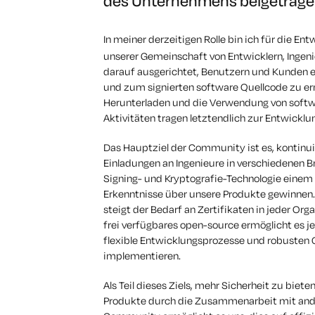
des Unternehmens beigetrag
In meiner derzeitigen Rolle bin ich für die En
unserer Gemeinschaft von Entwicklern, Ingen
darauf ausgerichtet, Benutzern und Kunden e
und zum signierten software Quellcode zu e
Herunterladen und die Verwendung von softwar
Aktivitäten tragen letztendlich zur Entwicklu
Das Hauptziel der Community ist es, kontinui
Einladungen an Ingenieure in verschiedenen 
Signing- und Kryptografie-Technologie eine
Erkenntnisse über unsere Produkte gewinnen
steigt der Bedarf an Zertifikaten in jeder Or
frei verfügbares open-source ermöglicht es jed
flexible Entwicklungsprozesse und robusten
implementieren.
Als Teil dieses Ziels, mehr Sicherheit zu biete
Produkte durch die Zusammenarbeit mit ande