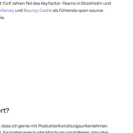
eit fünf Jahren Teil des Keyfactor -Teams in Stockholm und
nServer
, und
Bouncy Castle
als führende open-source
ie.
hrt?
lt, dass ich gerne mit Produktentwicklungsunternehmen
. Sie bieten eine bunte Mischung von Kollegen, darunter