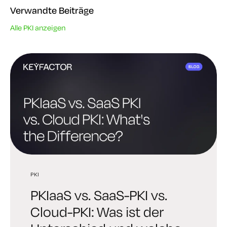
Verwandte Beiträge
Alle PKI anzeigen
PKI
PKI
PQC
PKIaaS vs. SaaS-PKI vs.
Die besten PKI-Lösungen:
Post-Quantum-PKI: Ein
Cloud-PKI: Was ist der
So wählen Sie die richtige
praktischer Leitfaden zur