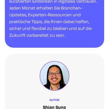
kuratierten Einblicken in digitales Vertrauen.
Jeden Monat erhalten Sie Branchen-
Updates, Experten-Ressourcen und
praktische Tipps, die Ihnen dabei helfen,
sicher und flexibel zu bleiben und auf die
Zukunft vorbereitet zu sein.
AUTOR
Shian Sung