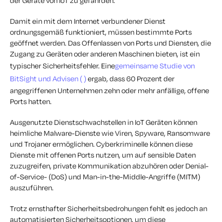
der Geräte von IoT zu gefährden.
Damit ein mit dem Internet verbundener Dienst
ordnungsgemäß funktioniert, müssen bestimmte Ports
geöffnet werden. Das Offenlassen von Ports und Diensten, die
Zugang zu Geräten oder anderen Maschinen bieten, ist ein
typischer Sicherheitsfehler. Eine
gemeinsame Studie von
BitSight und Advisen (
)
ergab, dass 60 Prozent der
angegriffenen Unternehmen zehn oder mehr anfällige, offene
Ports hatten.
Ausgenutzte Dienstschwachstellen in IoT Geräten können
heimliche Malware-Dienste wie Viren, Spyware, Ransomware
und Trojaner ermöglichen. Cyberkriminelle können diese
Dienste mit offenen Ports nutzen, um auf sensible Daten
zuzugreifen, private Kommunikation abzuhören oder Denial-
of-Service- (DoS) und Man-in-the-Middle-Angriffe (MITM)
auszuführen.
Trotz ernsthafter Sicherheitsbedrohungen fehlt es jedoch an
automatisierten Sicherheitsoptionen, um diese