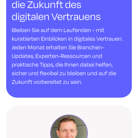
die Zukunft des
digitalen Vertrauens
Bleiben Sie auf dem Laufenden - mit
kuratierten Einblicken in digitales Vertrauen.
Jeden Monat erhalten Sie Branchen-
Updates, Experten-Ressourcen und
praktische Tipps, die Ihnen dabei helfen,
sicher und flexibel zu bleiben und auf die
Zukunft vorbereitet zu sein.