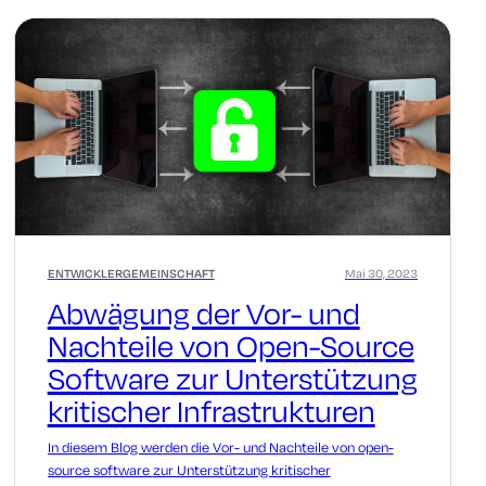
ENTWICKLERGEMEINSCHAFT
Mai 30, 2023
Abwägung der Vor- und
Nachteile von Open-Source
Software zur Unterstützung
kritischer Infrastrukturen
In diesem Blog werden die Vor- und Nachteile von open-
source software zur Unterstützung kritischer