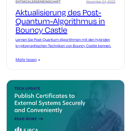
ENTWICKLERGEMEINSCHAFT
November 24, 2022
Aktualisierung des Post-
Quantum-Algorithmus in
Bouncy Castle
Lernen Sie Post-Quantum-Algorithmen mit den hybriden
kryptographischen Techniken von Bouncy Castle kennen.
Mehr lesen