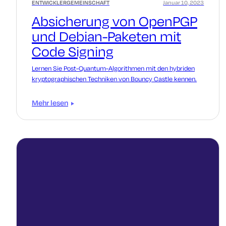
ENTWICKLERGEMEINSCHAFT
Januar 10, 2023
Absicherung von OpenPGP
und Debian-Paketen mit
Code Signing
Lernen Sie Post-Quantum-Algorithmen mit den hybriden
kryptographischen Techniken von Bouncy Castle kennen.
Mehr lesen