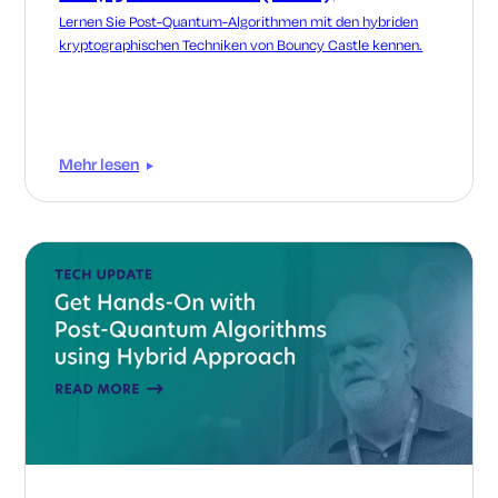
Lernen Sie Post-Quantum-Algorithmen mit den hybriden
kryptographischen Techniken von Bouncy Castle kennen.
Mehr lesen