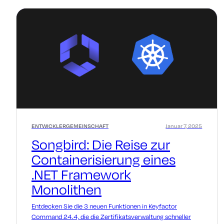
ENTWICKLERGEMEINSCHAFT
Januar 7, 2025
Songbird: Die Reise zur
Containerisierung eines
.NET Framework
Monolithen
Entdecken Sie die 3 neuen Funktionen in Keyfactor
Command 24.4, die die Zertifikatsverwaltung schneller