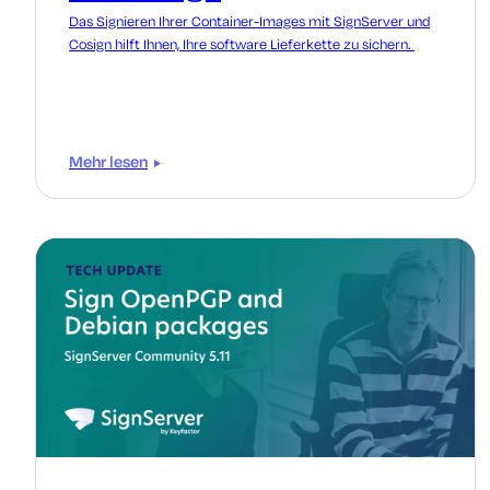
Das Signieren Ihrer Container-Images mit SignServer und
Cosign hilft Ihnen, Ihre software Lieferkette zu sichern.
Mehr lesen