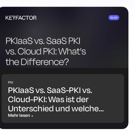
PKI
PKIaaS vs. SaaS-PKI vs.
Cloud-PKI: Was ist der
Unterschied und welche
Lösung ist die richtige für
Mehr lesen
Sie?