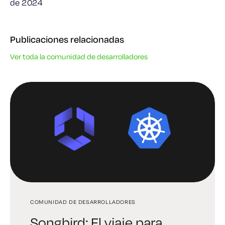
de 2024
Publicaciones relacionadas
Ver toda la comunidad de desarrolladores
COMUNIDAD DE DESARROLLADORES
COMUNIDAD DE DESARROLLADORES
COMUNIDAD DE DESARROLLADORES
Songbird: El viaje para
Conclusiones del evento
Asegurando contenedores