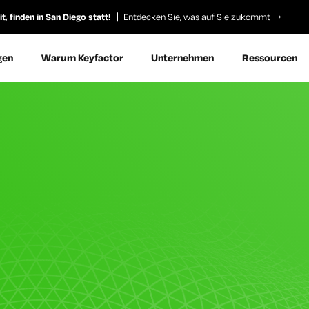
, finden in San Diego statt!
Entdecken Sie, was auf Sie zukommt
gen
Warum Keyfactor
Unternehmen
Ressourcen