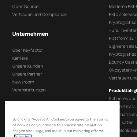
Open Source
Moderne PKI-
Vertrauen und Compliance
PKI als Servic
Kryptografis
- und Inventar
Unternehmen
Plattform zur
Signieren als 
Über Keyfactor
Kryptografis
Karriere
Bouncy Castle
Unsere Kunden
Ökosystem-In
Unsere Partner
Vertrauen un
Newsroom
Veranstaltungen
Produktfähig
Schnelles und
IoT Identitä
Automatisier
By clicking “Accept All Cookies”, you agree to the storing
Zertifikaten
of cookies on your device to enhance site navigation,
SSH-Schlüsse
analyze site usage, and assist in our marketing efforts.
Policy Info