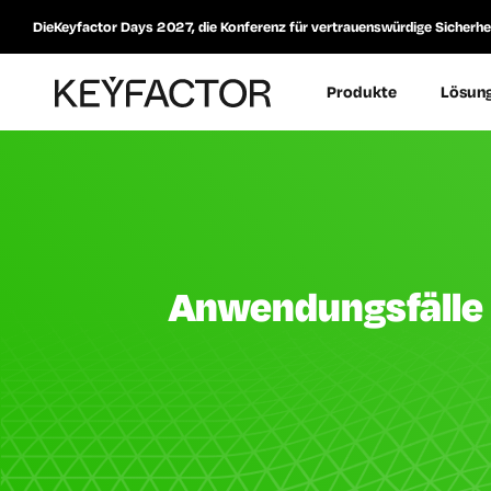
DieKeyfactor Days 2027, die Konferenz für vertrauenswürdige Sicherheit
Produkte
Lösun
Anwendungsfälle