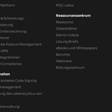
Plattform
PQC-Labor
e
Ressourcenzentrum
che Erkennungs-
Ressource
isierung
Datenblätter
 Unterzeichnung
Demo-Videos
Dienst
Lösung Briefs
ches Posture Management
eBooks und Whitepapers
 APIs
Berichte
tegrationen
Webinare
d Compliance
Bildungszentrum
keiten
 sicheres Code Signing
tsmanagement
ung des Lebenszyklus von
lverwaltung