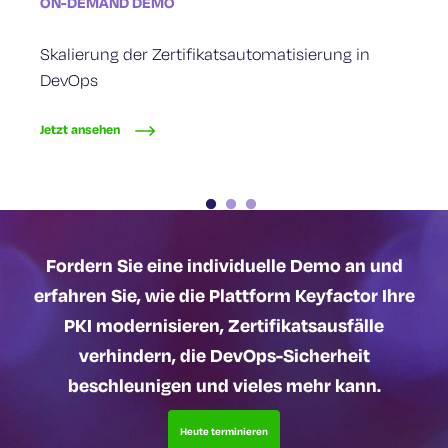
ON-DEMAND DEMO
ON-DEMAND DEMO
ON-DEMAND DEMO
Skalierung der Zertifikatsautomatisierung in
Bereitstellen und Verwalten Ihrer IoT
Sicheres Code Signing für DevOps
DevOps
Geräteidentitäten
Jetzt ansehen
Jetzt ansehen
Jetzt ansehen
Fordern Sie eine individuelle Demo an und
erfahren Sie, wie die Plattform Keyfactor Ihre
PKI modernisieren, Zertifikatsausfälle
verhindern, die DevOps-Sicherheit
beschleunigen und vieles mehr kann.
Heute terminieren