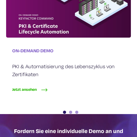
ON-DEMAND DEMO
ON-DEMAND DEMO
ON-DEMAND DEMO
PKI & Automatisierung des Lebenszyklus von
Skalierung der Zertifikatsautomatisierung in
Sicheres Code Signing für DevOps
Zertifikaten
DevOps
Jetzt ansehen
Jetzt ansehen
Jetzt ansehen
Fordern Sie eine individuelle Demo an und