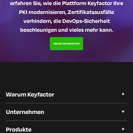
erfahren Sie, wie die Plattform Keyfactor Ihre
PKI modernisieren, Zertifikatsausfälle
verhindern, die DevOps-Sicherheit
beschleunigen und vieles mehr kann.
Heute terminieren
Warum Keyfactor
Warum Keyfactor
Unternehmen
Kundengeschichten
Open Source
Über Keyfactor
Produkte
Vertrauen und Compliance
Karriere