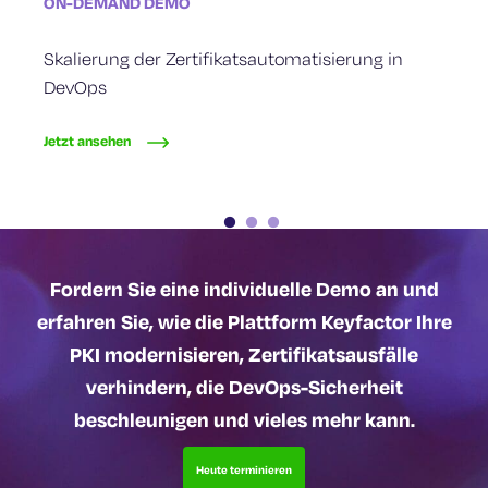
ON-DEMAND DEMO
ON-DEMAND DEMO
ON-DEMAND DEMO
Skalierung der Zertifikatsautomatisierung in
Bereitstellen und Verwalten Ihrer IoT
Sicheres Code Signing für DevOps
DevOps
Geräteidentitäten
Jetzt ansehen
Jetzt ansehen
Jetzt ansehen
Fordern Sie eine individuelle Demo an und
erfahren Sie, wie die Plattform Keyfactor Ihre
PKI modernisieren, Zertifikatsausfälle
verhindern, die DevOps-Sicherheit
beschleunigen und vieles mehr kann.
Heute terminieren