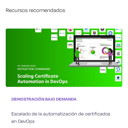
Recursos recomendados
DEMOSTRACIÓN BAJO DEMANDA
DEMOSTRACIÓN BAJO DEMANDA
DEMOSTRACIÓN BAJO DEMANDA
Escalado de la automatización de certificados
Aprovisione y gestione las identidades de sus
Firma de código segura para DevOps
en DevOps
dispositivos IoT
Ver ahora