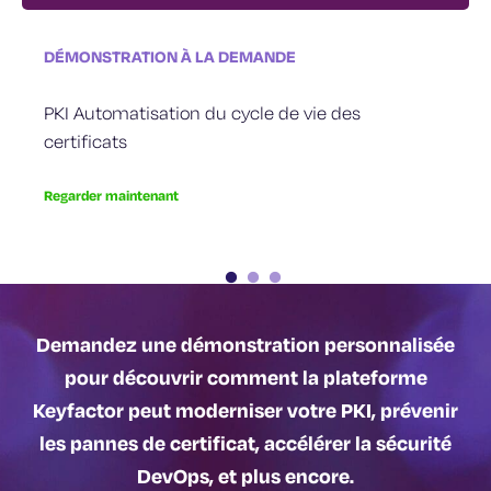
DÉMONSTRATION À LA DEMANDE
DÉMONSTRATION À LA DEMANDE
DÉMONSTRATION À LA DEMANDE
PKI Automatisation du cycle de vie des
L'automatisation des certificats dans DevOps
Signature sécurisée du code pour DevOps
certificats
Regarder maintenant
Regarder maintenant
Regarder maintenant
Demandez une démonstration personnalisée
pour découvrir comment la plateforme
Keyfactor peut moderniser votre PKI, prévenir
les pannes de certificat, accélérer la sécurité
DevOps, et plus encore.