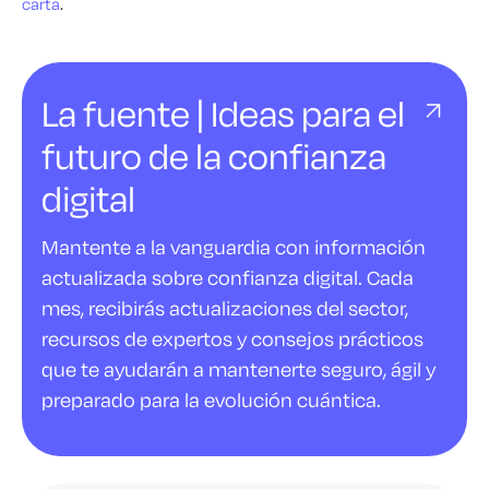
carta
.
La fuente | Ideas para el
futuro de la confianza
digital
Mantente a la vanguardia con información
actualizada sobre confianza digital. Cada
mes, recibirás actualizaciones del sector,
recursos de expertos y consejos prácticos
que te ayudarán a mantenerte seguro, ágil y
preparado para la evolución cuántica.