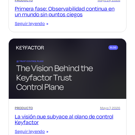
PRODUCTO
Mayo 14, 2026
Primera fase: Observabilidad continua en
un mundo sin puntos ciegos
Seguir leyendo
PRODUCTO
Mayo 7, 2026
La visión que subyace al plano de control
Keyfactor
Seguir leyendo