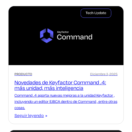
PRODUCTO
Diciembre 3, 2025
Novedades de Keyfactor Command .4:
más unidad, más inteligencia
Command .4 aporta nuevas mejoras a la unidad Keyfactor ,
incluyendo un editor EJBCA dentro de Command , entre otras
cosas.
Seguir leyendo