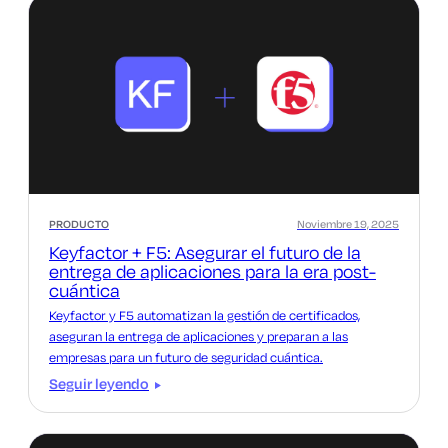
PRODUCTO
Noviembre 19, 2025
Keyfactor + F5: Asegurar el futuro de la
entrega de aplicaciones para la era post-
cuántica
Keyfactor y F5 automatizan la gestión de certificados,
aseguran la entrega de aplicaciones y preparan a las
empresas para un futuro de seguridad cuántica.
Seguir leyendo