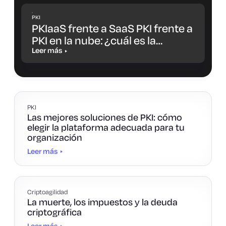
PKI
PKIaaS frente a SaaS PKI frente a
PKI en la nube: ¿cuál es la
diferencia y cuál es la opción
Leer más
más adecuada para ti?
PKI
Las mejores soluciones de PKI: cómo
elegir la plataforma adecuada para tu
organización
Leer más
Criptoagilidad
La muerte, los impuestos y la deuda
criptográfica
Leer más