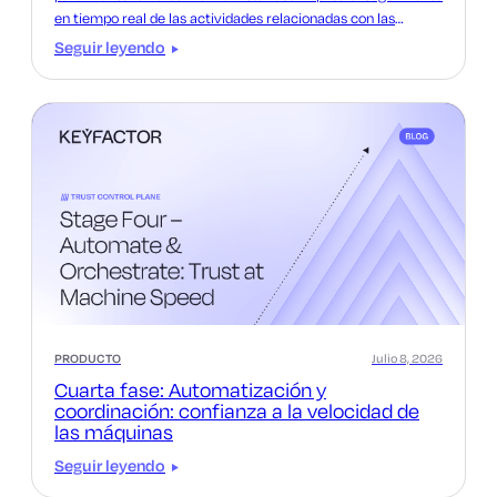
en tiempo real de las actividades relacionadas con las
identidades y los certificados, la detección de anomalías y la
Seguir leyendo
respuesta rápida ante los incidentes.
PRODUCTO
Julio 8, 2026
Cuarta fase: Automatización y
coordinación: confianza a la velocidad de
las máquinas
Seguir leyendo