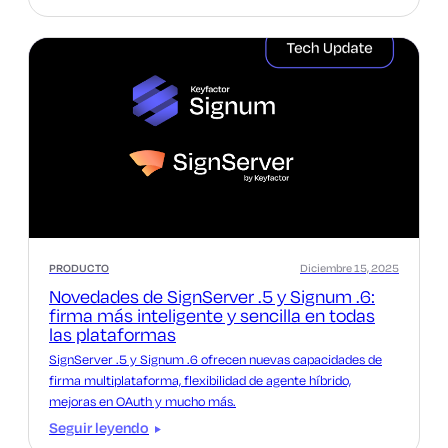
PRODUCTO
Diciembre 15, 2025
Novedades de SignServer .5 y Signum .6:
firma más inteligente y sencilla en todas
las plataformas
SignServer .5 y Signum .6 ofrecen nuevas capacidades de
firma multiplataforma, flexibilidad de agente híbrido,
mejoras en OAuth y mucho más.
Seguir leyendo