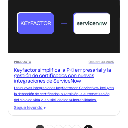
PRODUCTO
Octubre 30, 2025
Keyfactor simplifica la PKI empresarial y la
gestión de certificados con nuevas
integraciones de ServiceNow
Las nuevas integraciones Keyfactorcon ServiceNow incluyen
la detección de certificados, su emisión, la automatización
del ciclo de vida y la visibilidad de vulnerabilidades.
Seguir leyendo