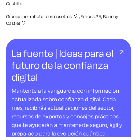
Castillo:
Gracias por rebotar con nosotros. 🎈
¡Felices 25, Bouncy
Castle!
🎈
La fuente | Ideas para el
futuro de la confianza
digital
Mantente a la vanguardia con información
actualizada sobre confianza digital. Cada
mes, recibirás actualizaciones del sector,
recursos de expertos y consejos prácticos
que te ayudarán a mantenerte seguro, ágil y
preparado para la evolución cuántica.