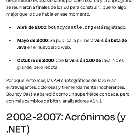
desarrolladores apasionados por open source y la criptografía
se reunieron a finales de los 90 para construir... bueno, algo
mejor que lo que había en ese momento.
Abril de 2000
:
está registrado.
bouncycastle.org
Mayo de 2000
: Se publica la primera
versión beta de
Java
en el nuevo sitio web.
Octubre de 2000
: Cae
la versión 1.00 de
Java. No es
grande, pero rebota.
Por aquel entonces, las API criptográficas de Java eran
extravagantes, dolorosas y tremendamente incoherentes.
Bouncy Castle apareció como un superhéroe con capa, pero
con más cambios de bits y analizadores ASN.1.
2002-2007: Acrónimos (y
.NET)