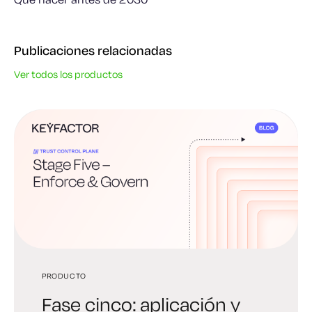
Publicaciones relacionadas
Ver todos los productos
PRODUCTO
PRODUCTO
PRODUCTO
Fase cinco: aplicación y
Cuarta fase:
Tercera fase: creación de