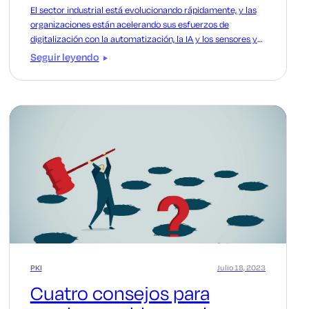
El sector industrial está evolucionando rápidamente, y las
organizaciones están acelerando sus esfuerzos de
digitalización con la automatización, la IA y los sensores y
máquinas conectados.
Seguir leyendo
PKI
Julio 18, 2023
Cuatro consejos para