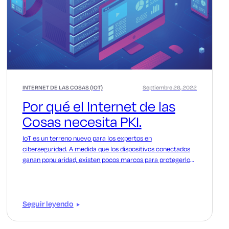
INTERNET DE LAS COSAS (IOT)
Septiembre 26, 2022
Por qué el Internet de las
Cosas necesita PKI.
IoT es un terreno nuevo para los expertos en
ciberseguridad. A medida que los dispositivos conectados
ganan popularidad, existen pocos marcos para protegerlos
a escala.
Seguir leyendo