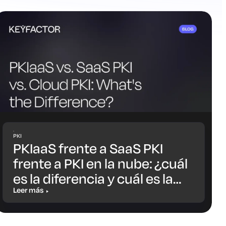
PKI
PKIaaS frente a SaaS PKI
frente a PKI en la nube: ¿cuál
es la diferencia y cuál es la
opción más adecuada para
Leer más
ti?