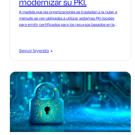
modernizar su PKI.
A medida que las organizaciones se trasladan a la nube, a
menudo se ven obligadas a utilizar sistemas PKI locales
para emitir certificados para los recursos basados en la
nube. Le mostraremos una forma mejor.
Seguir leyendo