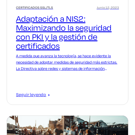
CERTIFICADOS SSL/TLS
Junio 12, 2023
Adaptación a NIS2:
Maximizando la seguridad
con PKI y la gestión de
certificados
A medida que avanza la tecnología, se hace evidente la
necesidad de adoptar medidas de seguridad más estrictas.
La Directiva sobre redes y sistemas de información
(Directiva NIS) de la Unión Europea reconoce esta
necesidad y allana el camino para la transición a la NIS2.
Seguir leyendo