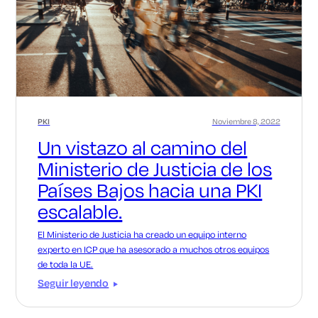
PKI
Noviembre 8, 2022
Un vistazo al camino del
Ministerio de Justicia de los
Países Bajos hacia una PKI
escalable.
El Ministerio de Justicia ha creado un equipo interno
experto en ICP que ha asesorado a muchos otros equipos
de toda la UE.
Seguir leyendo