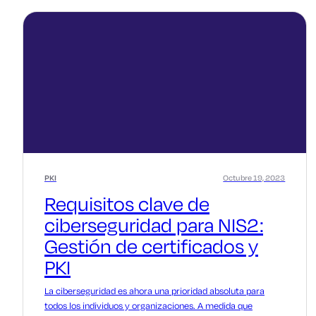
PKI
Octubre 19, 2023
Requisitos clave de
ciberseguridad para NIS2:
Gestión de certificados y
PKI
La ciberseguridad es ahora una prioridad absoluta para
todos los individuos y organizaciones. A medida que