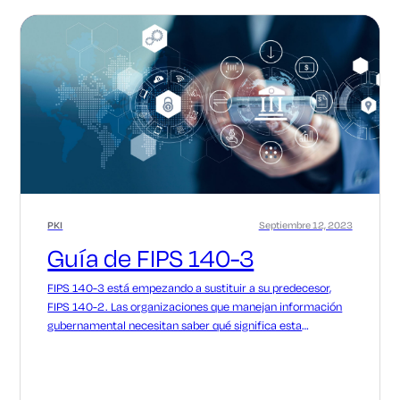
PKI
Septiembre 12, 2023
Guía de FIPS 140-3
FIPS 140-3 está empezando a sustituir a su predecesor,
FIPS 140-2. Las organizaciones que manejan información
gubernamental necesitan saber qué significa esta
actualización para ellas.