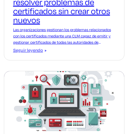
resolver problemas de
certificados sin crear otros
nuevos
Las organizaciones gestionan los problemas relacionados
con los certificados mediante una CLM capaz de emitir y
gestionar certificados de todas las autoridades de
certificación que utiliza la organización, tanto en la
Seguir leyendo
actualidad como en el futuro.