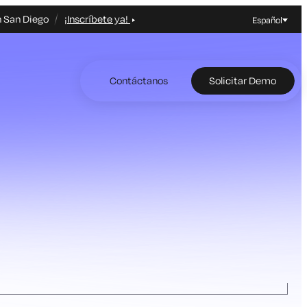
n San Diego
¡Inscríbete ya!
Español
Contáctanos
Solicitar Demo