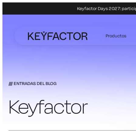
Keyfactor Days 2027: partici
Ir
al
Productos
contenido
principal
ENTRADAS DEL BLOG
Keyfactor