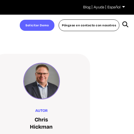
Blog
Ayuda
Español
Solicitar Demo
Póngase en contacto con nosotros
AUTOR
Chris
Hickman