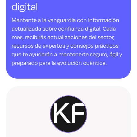
digital
Mantente a la vanguardia con información
actualizada sobre confianza digital. Cada
mes, recibirás actualizaciones del sector,
recursos de expertos y consejos prácticos
que te ayudarán a mantenerte seguro, ágil y
preparado para la evolución cuántica.