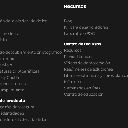
Recursos
n del ciclo de vida de los
Blog
KF para desarrolladores
KI moderna
Laboratorio PQC
icio
Centro de recursos
Recursos
o de descubrimiento criptográfico
Fichas técnicas
 firmas
Vídeos de demostración
rvicio
Resúmenes de soluciones
sturas criptográficas
Libros electrónicos y libros blanco
ncy Castle
Informes
e ecosistemas
Seminarios en línea
cumplimiento
Centro de educación
del producto
go rápida y segura
e identidades
n del ciclo de vida de los