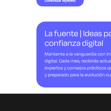
Continuar leyendo
La fuente | Ideas pa
confianza digital
Mantente a la vanguardia con i
digital. Cada mes, recibirás actu
expertos y consejos prácticos q
y preparado para la evolución cu