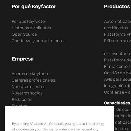
Por qué Keyfactor
Productos
Por qué Keyfactor
Automatizació
Historias de clientes
certificados
Open Source
Plataforma P
Confianza y cumplimiento
PKI como serv
o e inventari
Empresa
Plataforma de
Firma como se
Gestión de po
Acerca de Keyfactor
APIs para Bou
Carreras profesionales
Integración d
Nuestros clientes
Confianza y 
Nuestros socios
Redacción
Capacidades 
Eventos
Firma de códi
IoT Gestión d
Automatizació
By clicking “Accept All Cookies”, you agree to the storing
certificados
of cookies on your device to enhance site navigation,