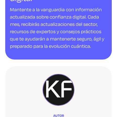
Mantente a la vanguardia con información
actualizada sobre confianza digital. Cada
mes, recibirás actualizaciones del sector,
recursos de expertos y consejos prácticos
que te ayudarán a mantenerte seguro, ágil y
preparado para la evolución cuántica.
AUTOR