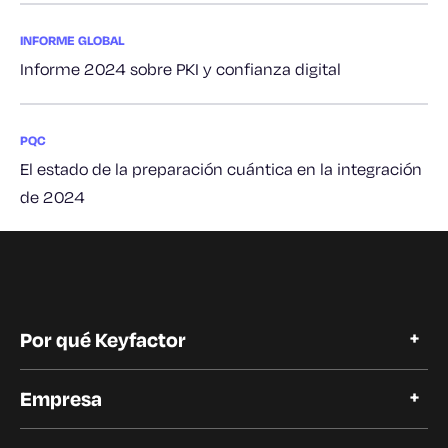
INFORME GLOBAL
Informe 2024 sobre PKI y confianza digital
PQC
El estado de la preparación cuántica en la integración
de 2024
Por qué Keyfactor
Por qué Keyfactor
Empresa
Historias de clientes
Open Source
Acerca de Keyfactor
Confianza y cumplimiento