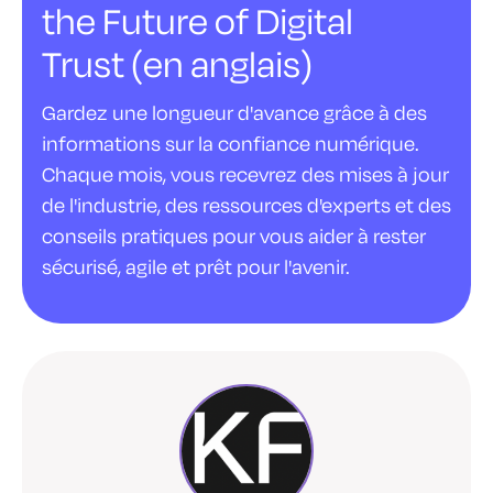
the Future of Digital
Trust (en anglais)
Gardez une longueur d'avance grâce à des
informations sur la confiance numérique.
Chaque mois, vous recevrez des mises à jour
de l'industrie, des ressources d'experts et des
conseils pratiques pour vous aider à rester
sécurisé, agile et prêt pour l'avenir.