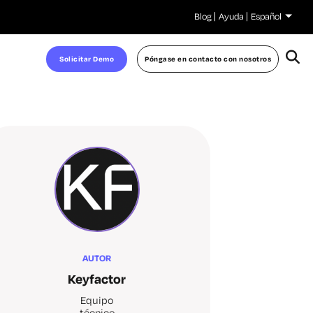
Blog
Ayuda
Español
Solicitar Demo
Póngase en contacto con nosotros
AUTOR
Keyfactor
Equipo
técnico