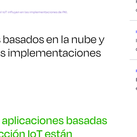
el IoT influyen en las implementaciones de PKI.
 basados en la nube y
 las implementaciones
s aplicaciones basadas
ección IoT están