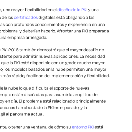
o, una mayor flexibilidad en el
diseño de la PKI
y una
 de los
certificados
digitales está obligando a las
onas con profundos conocimientos y experiencia en una
problema, y deberían hacerlo. Afrontar una PKI preparada
 una empresa arriesgada.
e PKI 2016 también demostró que el mayor desafío de
xistente para admitir nuevas aplicaciones. La necesidad
e que la PKI esté disponible con un grado mucho mayor
ido, los modelos basados en la nube permiten una mayor
 más rápido, facilidad de implementación y flexibilidad.
e la nube lo que dificulta el soporte de nuevas
siempre están diseñadas para asumir la amplitud de
hoy en día. El problema está relacionado principalmente
aciones han abordado la PKI en el pasado, y la
il al panorama actual.
nte, o tener una ventana, de cómo su
entorno PKI
está