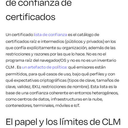
de confianza de
certificados
Un certificado
lista de confianza
es el catálogo de
certificados raíz e intermedios (públicos y privados) en los
que confía explícitamente su organización, además de las
restricciones y razones por las que lo hace. No es
no
el
programa raíz del navegador/OS y no es
no es
un inventario
CLM . Es
un artefacto de política:
qué emisores están
permitidos, para qué casos de uso, bajo qué perfiles y con
qué expectativas criptográficas (tipos de clave, tamaños de
clave, validez, EKU, restricciones de nombre). Esta lista es la
base de una confianza coherente en entornos heterogéneos,
como centros de datos, infraestructuras en la nube,
contenedores, terminales, móviles e IoT.
El papel y los límites de CLM