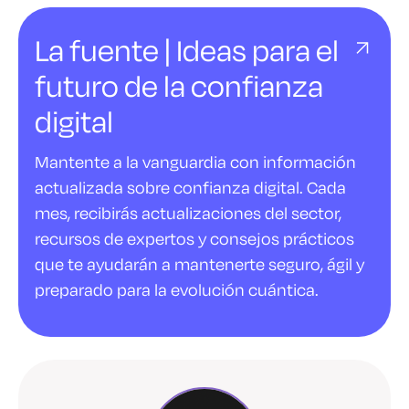
La fuente | Ideas para el
futuro de la confianza
digital
Mantente a la vanguardia con información
actualizada sobre confianza digital. Cada
mes, recibirás actualizaciones del sector,
recursos de expertos y consejos prácticos
que te ayudarán a mantenerte seguro, ágil y
preparado para la evolución cuántica.