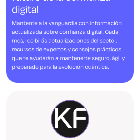
digital
Mantente a la vanguardia con información
actualizada sobre confianza digital. Cada
mes, recibirás actualizaciones del sector,
recursos de expertos y consejos prácticos
que te ayudarán a mantenerte seguro, ágil y
preparado para la evolución cuántica.