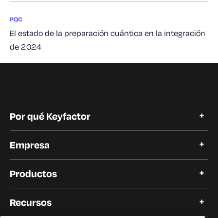
PQC
El estado de la preparación cuántica en la integración
de 2024
Por qué Keyfactor
Por qué Keyfactor
Empresa
Historias de clientes
Open Source
Acerca de Keyfactor
Confianza y cumplimiento
Productos
Carreras profesionales
Nuestros clientes
Automatización del ciclo de vida de los certificados
Nuestros socios
Recursos
Plataforma PKI moderna
Redacción
PKI como servicio
Eventos