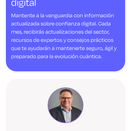
digital
Mantente a la vanguardia con información
actualizada sobre confianza digital. Cada
mes, recibirás actualizaciones del sector,
recursos de expertos y consejos prácticos
que te ayudarán a mantenerte seguro, ágil y
preparado para la evolución cuántica.