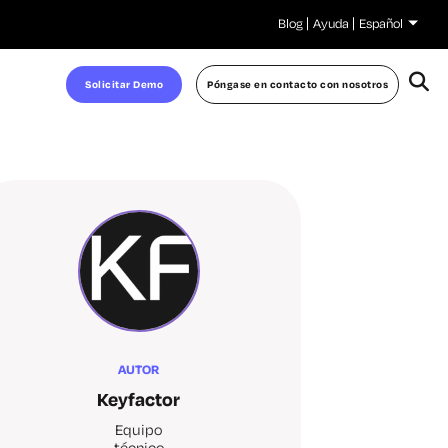
Blog
Ayuda
Español
Solicitar Demo
Póngase en contacto con nosotros
AUTOR
Keyfactor
Equipo
técnico